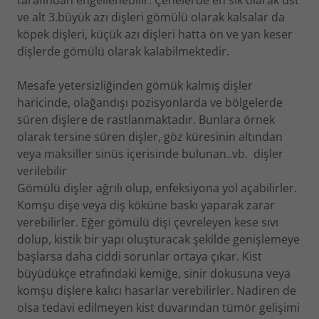
tarafından engellenebilir. Çenelerde en sık olarak üst
ve alt 3.büyük azı dişleri gömülü olarak kalsalar da
köpek dişleri, küçük azı dişleri hatta ön ve yan keser
dişlerde gömülü olarak kalabilmektedir.
Mesafe yetersizliğinden gömük kalmış dişler
haricinde, olağandışı pozisyonlarda ve bölgelerde
süren dişlere de rastlanmaktadır. Bunlara örnek
olarak tersine süren dişler, göz küresinin altından
veya maksiller sinüs içerisinde bulunan..vb. dişler
verilebilir
Gömülü dişler ağrılı olup, enfeksiyona yol açabilirler.
Komşu dişe veya diş köküne baskı yaparak zarar
verebilirler. Eğer gömülü dişi çevreleyen kese sıvı
dolup, kistik bir yapı oluşturacak şekilde genişlemeye
başlarsa daha ciddi sorunlar ortaya çıkar. Kist
büyüdükçe etrafındaki kemiğe, sinir dokusuna veya
komşu dişlere kalıcı hasarlar verebilirler. Nadiren de
olsa tedavi edilmeyen kist duvarından tümör gelişimi