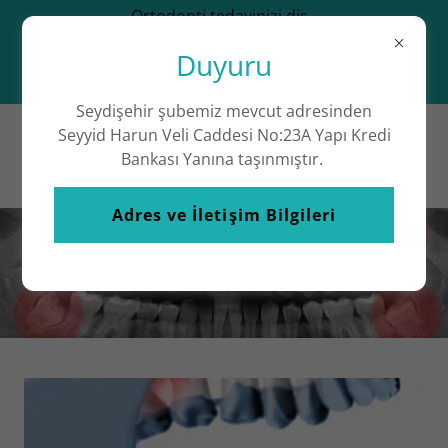
Ortodonti tedavinizi diş
polikliniğimizde 15 ay taksitle
Duyuru
ödeyebileceğinizi biliyor
muydunuz?
Seydişehir şubemiz mevcut adresinden
Seyyid Harun Veli Caddesi No:23A Yapı Kredi
Bankası Yanına taşınmıştır.
Adres ve İletişim Bilgileri