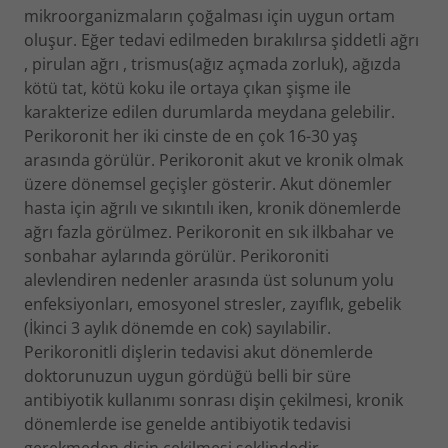
mikroorganizmaların çoğalması için uygun ortam
oluşur. Eğer tedavi edilmeden bırakılırsa şiddetli ağrı
, pirulan ağrı , trismus(ağız açmada zorluk), ağızda
kötü tat, kötü koku ile ortaya çıkan şişme ile
karakterize edilen durumlarda meydana gelebilir.
Perikoronit her iki cinste de en çok 16-30 yaş
arasında görülür. Perikoronit akut ve kronik olmak
üzere dönemsel geçişler gösterir. Akut dönemler
hasta için ağrılı ve sıkıntılı iken, kronik dönemlerde
ağrı fazla görülmez. Perikoronit en sık ilkbahar ve
sonbahar aylarında görülür. Perikoroniti
alevlendiren nedenler arasında üst solunum yolu
enfeksiyonları, emosyonel stresler, zayıflık, gebelik
(İkinci 3 aylık dönemde en cok) sayılabilir.
Perikoronitli dişlerin tedavisi akut dönemlerde
doktorunuzun uygun gördüğü belli bir süre
antibiyotik kullanımı sonrası dişin çekilmesi, kronik
dönemlerde ise genelde antibiyotik tedavisi