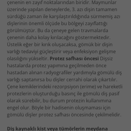
çenenin en zayıf noktalarından biridir. Maymunlar
üzerinde yapılan deneylerde, 3. azı dişin tamamen
sürdüğü zaman ile karşılaştırıldığında sürmemiş azı
dişlerinin önemli ölçüde bu bölgeyi zayıflattığı
görülmüştür. Bu da çeneye gelen travmalarda
çenenin daha kolay kırılacağını göstermektedir.
Üstelik eğer bir kırık oluşacaksa, gömük bir dişin
varlığı tedaviyi güçleştirir veya enfeksiyon gelişme
olasılığını yükseltir.
Protez safhası öncesi
Dişsiz
hastalarda protez yapımına geçilmeden önce
hastadan alınan radyografiler yardımıyla gömülü diş
varlığı saptanırsa bu dişler cerrahi olarak çıkartılır.
Çene kemiklerindeki rezorpsiyon (erime) ve hareketli
protezlerin oluşturduğu basınç ile gömülü diş pasif
olarak sürebilir, bu durum protezin kullanımına
engel olur. Böyle bir hadisenin oluşmaması için
gömülü dişler protez safhası öncesinde çekilmelidir.
Diş kaynaklı kist veya tümörlerin meydana