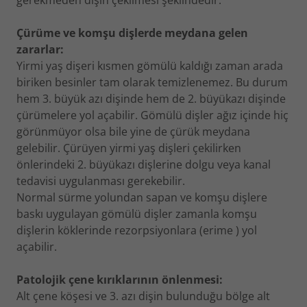
gerekmeden dişin çekilmesi şeklindedir.
Çürüme ve komşu dişlerde meydana gelen
zararlar:
Yirmi yaş dişeri kısmen gömülü kaldığı zaman arada
biriken besinler tam olarak temizlenemez. Bu durum
hem 3. büyük azı dişinde hem de 2. büyükazı dişinde
çürümelere yol açabilir. Gömülü dişler ağız içinde hiç
görünmüyor olsa bile yine de çürük meydana
gelebilir. Çürüyen yirmi yaş dişleri çekilirken
önlerindeki 2. büyükazı dişlerine dolgu veya kanal
tedavisi uygulanması gerekebilir.
Normal sürme yolundan sapan ve komşu dişlere
baskı uygulayan gömülü dişler zamanla komşu
dişlerin köklerinde rezorpsiyonlara (erime ) yol
açabilir.
Patolojik çene kırıklarının önlenmesi:
Alt çene köşesi ve 3. azı dişin bulunduğu bölge alt